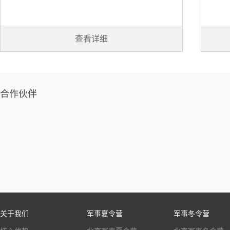
已成功组织全国青少年10余万人次开展了多种形式的体
已成
验式活动，已成为深受广大营员和家长最可信赖的军旅
验式
品牌，是军地两用人才重点培育基地。
查看详细
合作伙伴
关于我们
军事夏令营
军事冬令营